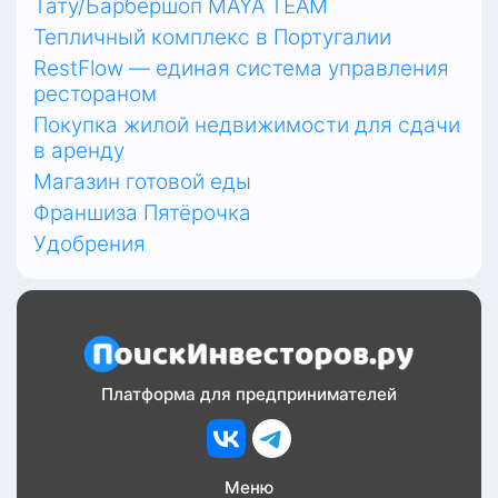
Тату/Барбершоп MAYA TEAM
Тепличный комплекс в Португалии
RestFlow — единая система управления
рестораном
Покупка жилой недвижимости для сдачи
в аренду
Магазин готовой еды
Франшиза Пятёрочка
Удобрения
Платформа для предпринимателей
Меню