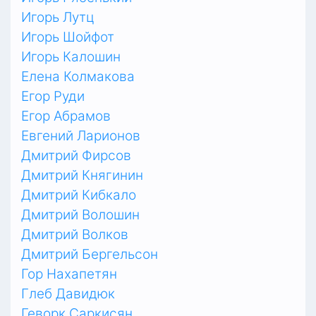
Игорь Лутц
Игорь Шойфот
Игорь Калошин
Елена Колмакова
Егор Руди
Егор Абрамов
Евгений Ларионов
Дмитрий Фирсов
Дмитрий Княгинин
Дмитрий Кибкало
Дмитрий Волошин
Дмитрий Волков
Дмитрий Бергельсон
Гор Нахапетян
Глеб Давидюк
Геворк Саркисян