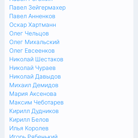
Павел Зейгермахер
Павел Анненков
Оскар Хартманн
Олег Чельцов
Олег Михальский
Олег Евсеенков
Николай Шестаков
Николай Чураев
Николай Давыдов
Михаил Демидов
Мария Аксенова
Максим Чеботарев
Кирилл Дудников
Кирилл Белов
Илья Королев
Игорь Рябенький