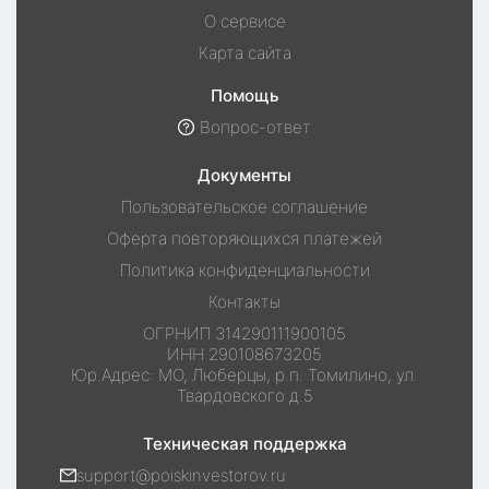
О сервисе
Карта сайта
Помощь
Вопрос-ответ
Документы
Пользовательское соглашение
Оферта повторяющихся платежей
Политика конфиденциальности
Контакты
ОГРНИП
314290111900105
ИНН
290108673205
Юр.Адрес:
МО, Люберцы, р.п. Томилино, ул.
Твардовского д.5
Техническая поддержка
support@poiskinvestorov.ru