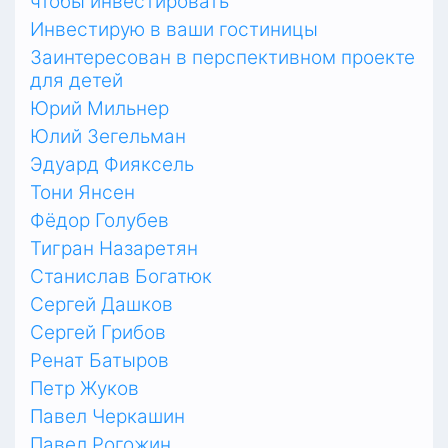
чтобы инвестировать
Инвестирую в ваши гостиницы
Заинтересован в перспективном проекте
для детей
Юрий Мильнер
Юлий Зегельман
Эдуард Фияксель
Тони Янсен
Фёдор Голубев
Тигран Назаретян
Станислав Богатюк
Сергей Дашков
Сергей Грибов
Ренат Батыров
Петр Жуков
Павел Черкашин
Павел Рогожин