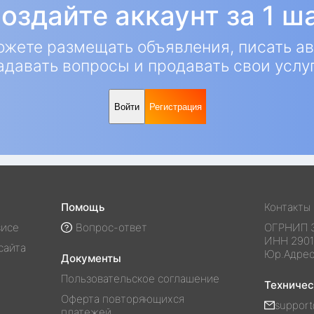
оздайте аккаунт за 1 ш
ожете размещать объявления, писать ав
адавать вопросы и продавать свои услу
Войти
Регистрация
Помощь
Контакты
висе
Вопрос-ответ
ОГРНИП
ИНН
290
сайта
Юр.Адре
Документы
Пользовательское соглашение
Техниче
Оферта повторяющихся
support
платежей