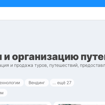
м и организацию пут
ация и продажа туров, путешествий, предоставл
ехнологии
Вендинг
... ещё
27
йм