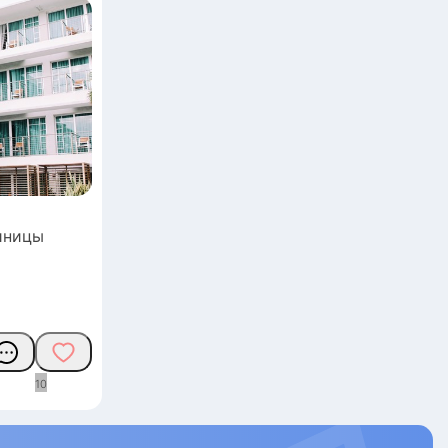
иницы
1
0