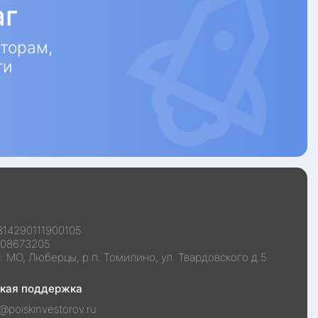
аг
торам,
ги
314290111900105
108673205
с:
МО, Люберцы, р.п. Томилино, ул. Твардовского д.5
ская поддержка
@poiskinvestorov.ru