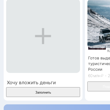
К
Готов выде
туристиче
России
60
₽
-
Хочу вложить деньги
Заполнить