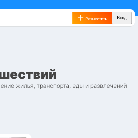
Вход
Вход
Разместить
Разместить
ешествий
ение жилья, транспорта, еды и развлечений 