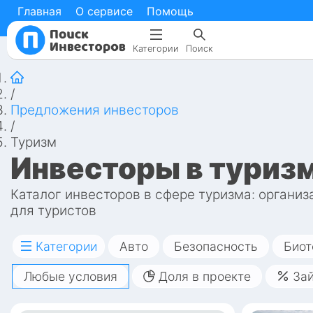
Главная
Главная
О сервисе
О сервисе
Помощь
Помощь
Категории
Категории
Поиск
Поиск
/
Предложения инвесторов
/
Туризм
Инвесторы в туриз
Каталог инвесторов в сфере туризма: организ
для туристов
Категории
Авто
Безопасность
Биот
Любые условия
Доля в проекте
За