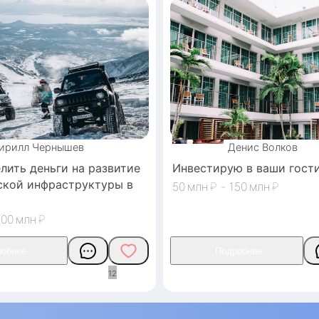
ирилл
Чернышев
Денис
Волков
лить деньги на развитие
Инвестирую в ваши гост
ской инфраструктуры в
50
₽
-
150
₽
200
₽
1
2