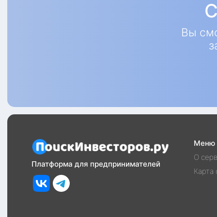
С
Вы см
з
Меню
О сер
Платформа для предпринимателей
Карта 