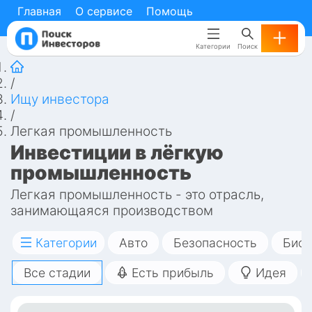
Главная
Главная
О сервисе
О сервисе
Помощь
Помощь
Категории
Категории
Поиск
Поиск
/
Ищу инвестора
/
Легкая промышленность
Инвестиции в лёгкую 
промышленность
Легкая промышленность - это отрасль, 
занимающаяся производством 
потребительских товаров и легких 
промышленных товаров, таких как одежда, 
Категории
Авто
Безопасность
Биот
обувь, текстильные изделия, кожевенные 
Все стадии
Есть прибыль
Идея
изделия, электроника и другие продукты 
для дома. Бизнес в этой сфере может 
включать в себя все аспекты 