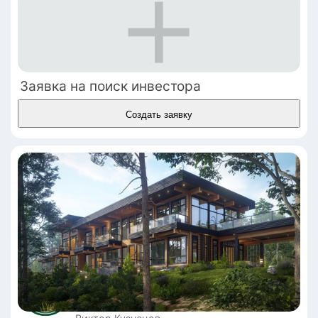
производства, от исследования и 
разработки продуктов до производства, 
продажи и маркетинга. В этой сфере важно 
понимать тенденции рынка, потребности 
потребителей и эффективно управлять 
Заявка на поиск инвестора
производством и продажами, чтобы 
достигать успеха.

Создать заявку
Сферы, которые включает:

Текстильная промышленность﻿, швейная 
промышленность﻿, кожевенная 
промышленность﻿, меховая 
промышленность﻿, обувная 
промышленность﻿, производство тканей﻿, 
одежда﻿, обувь﻿, мебель﻿, первичная 
обработка сырья﻿, массовое потребление﻿, 
натуральные и синтетические материалы﻿, 
экологичные материалы﻿, автоматизация 
производства﻿, мобильность производства﻿, 