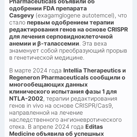
Pharmaceuticals объявили об 
одобрении FDA препарата 
Casgevy
 (exagamglogene autotemcel), что 
стало 
первым одобрением терапии 
редактирования генов на основе CRISPR 
для лечения серповидноклеточной 
анемии и β-талассемии
. Эта веха 
знаменует собой преобразующий прорыв 
в генетической медицине.​
В марте 2024 года 
Intellia Therapeutics и 
Regeneron Pharmaceuticals сообщили о 
многообещающих данных 
клинического испытания фазы 1 для 
NTLA-2002
, терапии редактирования 
генов in vivo на основе CRISPR/Cas9, 
направленной на лечение 
наследственного ангионевротического 
отека. В апреле 2024 года 
Editas 
Medicine объявила об успешных 