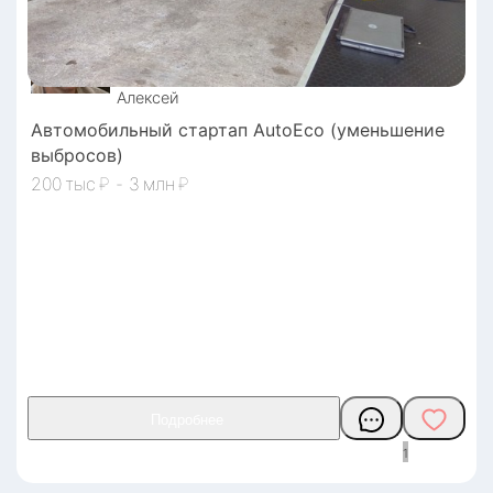
Алексей
Автомобильный стартап AutoEco (уменьшение
выбросов)
200
₽
-
3
₽
1