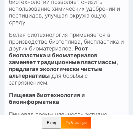
биотехнологий позволяет снизить 
использование химических удобрений и 
пестицидов, улучшая окружающую 
среду.​
Белая биотехнология применяется в 
производстве биотоплива, биопластика и 
других биоматериалов. 
Рост 
биопластика и биоматериалов 
заменяет традиционные пластмассы, 
предлагая экологически чистые 
альтернативы
 для борьбы с 
загрязнением.​
Пищевая биотехнология и 
биоинформатика
Пищевая промышленность активно 
внедряет биотехнологические решения. 
Вход
Публикация
Компании разрабатывают растительные 