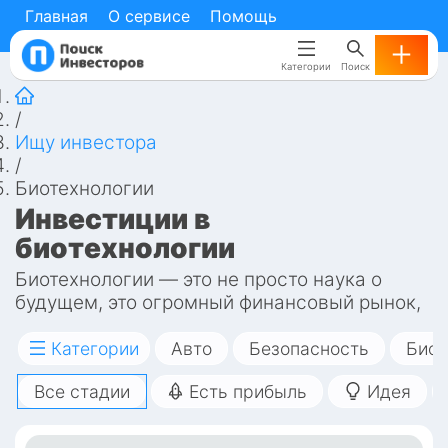
Главная
Главная
О сервисе
О сервисе
Помощь
Помощь
Категории
Категории
Поиск
Поиск
/
Ищу инвестора
/
Биотехнологии
Инвестиции в 
биотехнологии
Биотехнологии — это не просто наука о 
будущем, это огромный финансовый рынок, 
который прямо сейчас переживает 
экспоненциальный рост. Если вы инвестор, 
Категории
Авто
Безопасность
Биот
ищущий новые возможности для умного 
Все стадии
Есть прибыль
Идея
капитала, или основатель стартапа, 
нуждающийся в финансировании, эта 
статья откроет вам дверь в сектор, который 