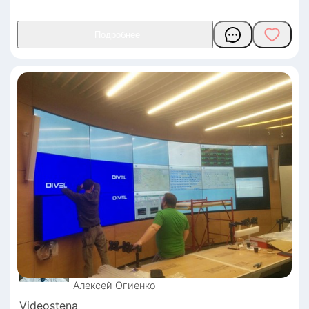
Алексей
Огиенко
Videostena