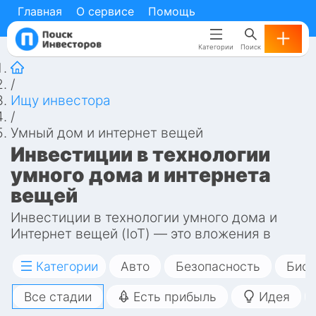
Главная
Главная
О сервисе
О сервисе
Помощь
Помощь
Категории
Категории
Поиск
Поиск
/
Ищу инвестора
/
Умный дом и интернет вещей
Инвестиции в технологии 
умного дома и интернета 
вещей
Инвестиции в технологии умного дома и 
Интернет вещей (IoT) — это вложения в 
разработку и внедрение систем 
автоматизации жилых и коммерческих 
Категории
Авто
Безопасность
Биот
помещений, которые обеспечивают 
Все стадии
Есть прибыль
Идея
управление освещением, климатом, 
безопасностью и бытовой техникой через 