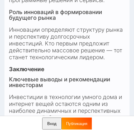
программные решения и сервисы.
Роль инноваций в формировании 
будущего рынка
Инновации определяют структуру рынка 
и перспективу долгосрочных 
инвестиций. Кто первым предложит 
действительно массовое решение — тот 
станет технологическим лидером.
Заключение
Ключевые выводы и рекомендации 
инвесторам
Инвестиции в технологии умного дома и 
интернет вещей остаются одним из 
наиболее динамичных и перспективных 
направлений. Однако важно тщательно 
анализировать рынок, выбирать 
Вход
Публикация
сегменты с высокой рентабельностью и 