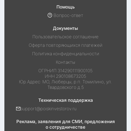
Помощь
Вопрос-ответ
Документы
Пользовательское соглашение
Оферта повторяющихся платежей
Политика конфиденциальности
Контакты
ОГРНИП
314290111900105
ИНН
290108673205
Юр.Адрес:
МО, Люберцы, р.п. Томилино, ул.
Твардовского д.5
Техническая поддержка
support@poiskinvestorov.ru
Реклама, заявления для СМИ, предложения
о сотрудничестве