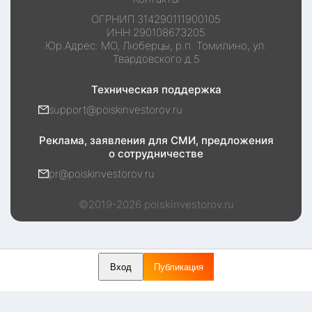
ОГРНИП
314290111900105
ИНН
290108673205
Юр.Адрес:
МО, Люберцы, р.п. Томилино, ул.
Твардовского д.5
Техническая поддержка
support@poiskinvestorov.ru
Реклама, заявления для СМИ, предложения
о сотрудничестве
pr@poiskinvestorov.ru
©2019-
2026
poiskinvestorov.ru
Вход
Публикация