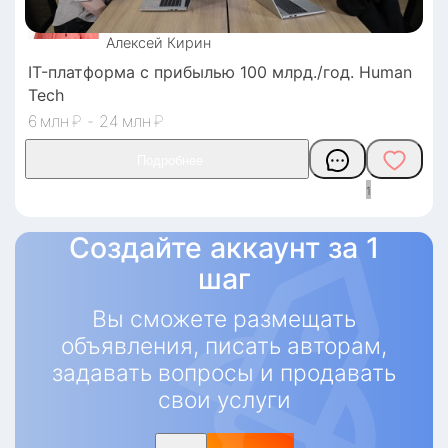
лаборатории﻿, электронные базы данных﻿, 
научные конференции
Алексей
Кирин
IT-платформа с прибылью 100 млрд./год. Human
Tech
6
₽
-
24
₽
1
Создайте аккаунт за 1
шаг
Вы сможете размещать
объявления, писать авторам,
задавать вопросы и продавать
свои услуги