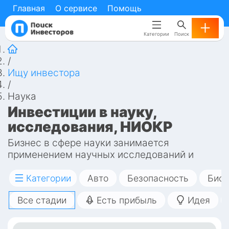
Главная
Главная
О сервисе
О сервисе
Помощь
Помощь
Категории
Категории
Поиск
Поиск
/
Ищу инвестора
/
Наука
Инвестиции в науку, 
исследования, НИОКР
Бизнес в сфере науки занимается 
применением научных исследований и 
технологий для создания продуктов и услуг, 
которые могут быть проданы на рынке. Это 
Категории
Авто
Безопасность
Биот
может включать в себя разработку и 
Все стадии
Есть прибыль
Идея
производство инновационных медицинских 
приборов, создание новых материалов или 
технологий, а также применение научных 