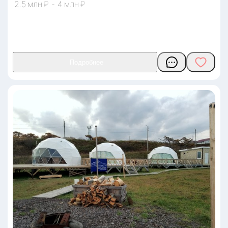
2.5
₽
-
4
₽