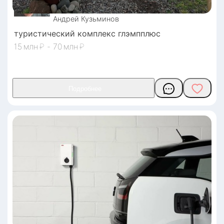
Андрей
Кузьминов
туристический комплекс глэмпплюс
15
₽
-
70
₽