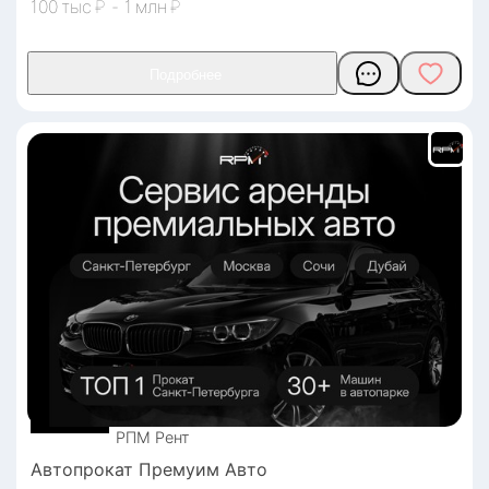
100
₽
-
1
₽
РПМ
Рент
Автопрокат Премуим Авто