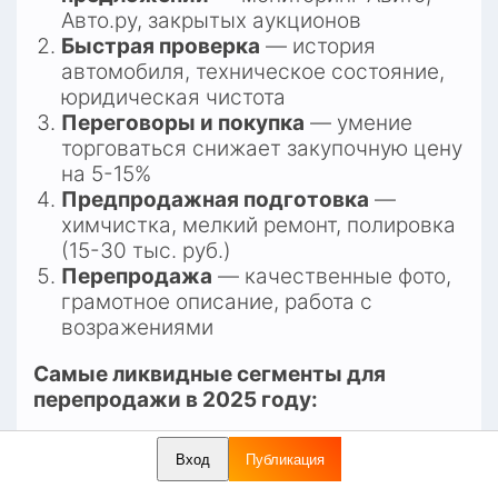
Авто.ру, закрытых аукционов
Быстрая проверка
 — история 
автомобиля, техническое состояние, 
юридическая чистота
Переговоры и покупка
 — умение 
торговаться снижает закупочную цену 
на 5-15%
Предпродажная подготовка
 — 
химчистка, мелкий ремонт, полировка 
(15-30 тыс. руб.)
Перепродажа
 — качественные фото, 
грамотное описание, работа с 
возражениями
Самые ликвидные сегменты для 
перепродажи в 2025 году:
Китайские кроссоверы
 (Haval Jolion, 
Вход
Публикация
Geely Monjaro) — высокий спрос, 
быстрая оборачиваемость​