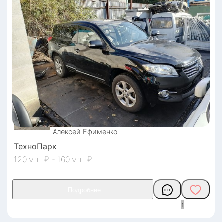
Алексей
Ефименко
ТехноПарк
120
₽
-
160
₽
1