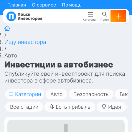
Главная
Главная
О сервисе
О сервисе
Помощь
Помощь
Категории
Категории
Поиск
Поиск
/
Ищу инвестора
/
Авто
Инвестиции в автобизнес
Опубликуйте свой инвестпроект для поиска 
инвестора в сфере автобизнеса. 
Автомобильный бизнес занимается 
производством, продажей, ремонтом, 
Категории
Авто
Безопасность
Биот
обслуживанием и управлением 
Все стадии
Есть прибыль
Идея
автомобилями. Этот бизнес включает в 
себя производство и продажу автомобилей 
от компаний-производителей, а также 
дилерские сети, которые продают и 