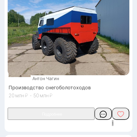
Антон
Чагин
Производство снегоболотоходов
20
₽
-
50
₽
1