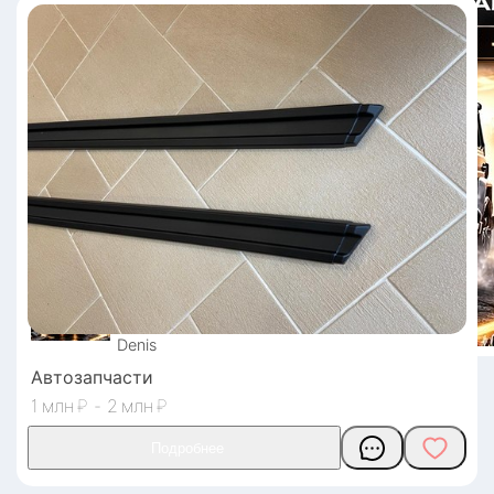
Denis
Автозапчасти
1
₽
-
2
₽