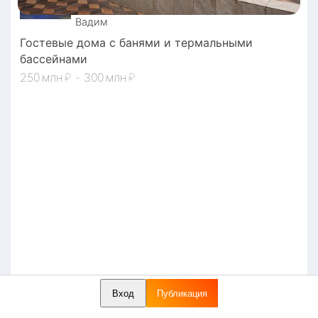
Вадим
Гостевые дома с банями и термальными
бассейнами
250
₽
-
300
₽
Вход
Публикация