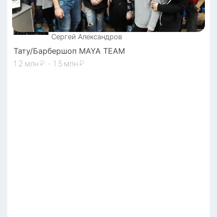
генеративный ИИ﻿, клиентский опыт﻿, 
цифровые помощники﻿, голосовой ИИ﻿, 
персональные ИИ-ассистенты﻿, 
мультиканальность﻿, обратная связь﻿, 
Сергей
Александров
цифровая трансформация﻿, облачные 
Тату/Барбершоп MAYA TEAM
сервисы﻿, екосистема услуг﻿, агрегаторы 
1.2
₽
-
1.5
₽
сервисов﻿, онлайн-консультации﻿, обучение 
клиентов﻿, быстрая обработка запросов﻿, 
коллаборативные решения