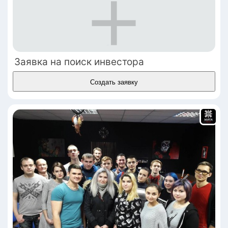
цифровых сервисов, которые расширяют 
каналы продаж и улучшают клиентский 
опыт. Инвесторы обращают внимание на 
развитие e-commerce, сервисов быстрой 
доставки, а также на производственные 
Заявка на поиск инвестора
компании с устойчивыми брендами. Риски 
связаны с изменениями потребительских 
Создать заявку
предпочтений и экономической 
конъюнктурой, но сектор остается 
привлекательным для долгосрочных 
инвестиций.

Включает в себя сферы:

Омниканальность﻿, персонализация﻿, 
искусственный интеллект﻿, гибридная 
поддержка﻿, чат-боты﻿, автоматизация 
клиентского сервиса﻿, анализ тональности 
сообщений﻿, супербыстрая поддержка﻿, 
данные и аналитика﻿, самообслуживание﻿, 