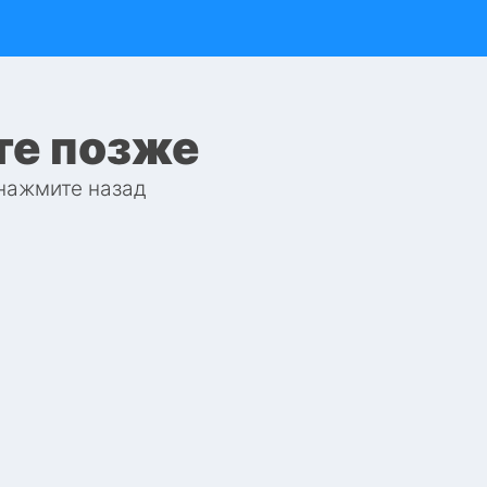
те позже
 нажмите назад