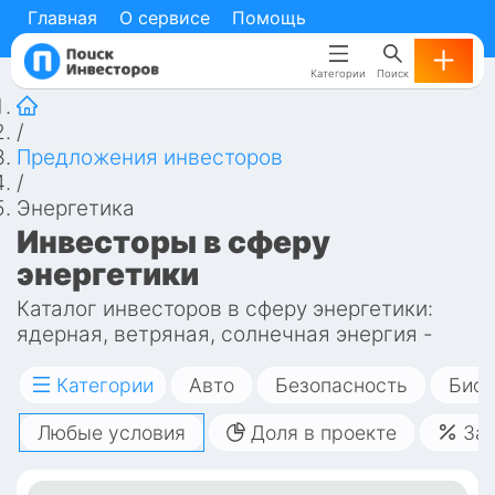
Главная
Главная
О сервисе
О сервисе
Помощь
Помощь
Категории
Категории
Поиск
Поиск
/
Предложения инвесторов
/
Энергетика
Инвесторы в сферу 
энергетики
Каталог инвесторов в сферу энергетики: 
ядерная, ветряная, солнечная энергия - 
производство, распределение и продажа
Категории
Авто
Безопасность
Биот
Любые условия
Доля в проекте
За