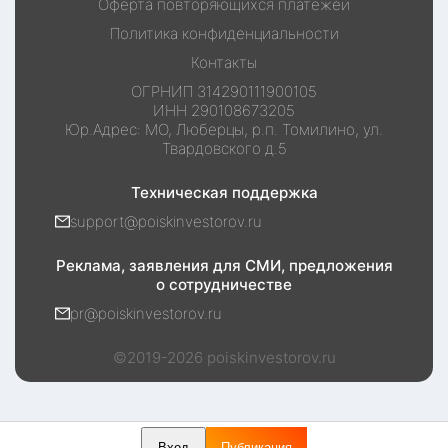
Оферта повторяющихся платежей
Политика конфиденциальности
Контакты
ОГРНИП
314290111900105
ИНН
290108673205
Юр.Адрес:
МО, Люберцы, р.п. Томилино, ул.
Твардовского д.5
Техническая поддержка
support@poiskinvestorov.ru
Реклама, заявления для СМИ, предложения
о сотрудничестве
pr@poiskinvestorov.ru
©2019-
2026
poiskinvestorov.ru
Вход
Публикация