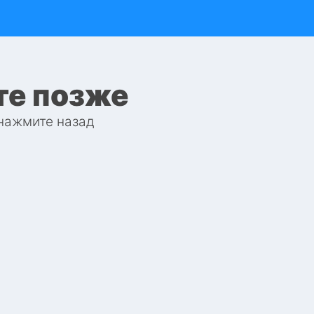
те позже
 нажмите назад