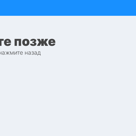
те позже
 нажмите назад