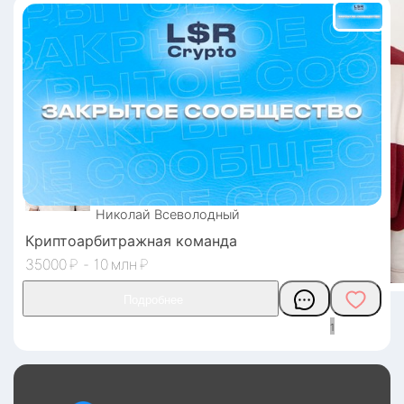
Николай
Всеволодный
Криптоарбитражная команда
35000
₽
-
10
₽
1