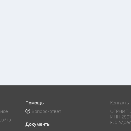
Помощь
Контакты
висе
Вопрос-ответ
ОГРНИП
ИНН
290
сайта
Юр.Адре
Документы