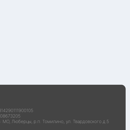
314290111900105
108673205
с:
МО, Люберцы, р.п. Томилино, ул. Твардовского д.5