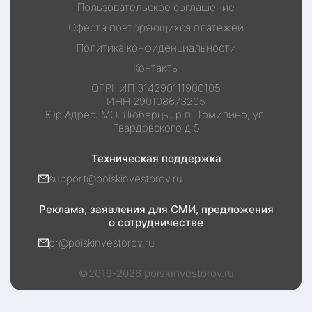
Пользовательское соглашение
Оферта повторяющихся платежей
Политика конфиденциальности
Контакты
ОГРНИП
314290111900105
ИНН
290108673205
Юр.Адрес:
МО, Люберцы, р.п. Томилино, ул.
Твардовского д.5
Техническая поддержка
support@poiskinvestorov.ru
Реклама, заявления для СМИ, предложения
о сотрудничестве
pr@poiskinvestorov.ru
©2019-
2026
poiskinvestorov.ru