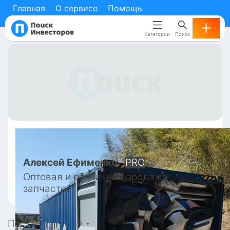
Главная
О сервисе
Помощь
Категории
Поиск
Алексей
Ефименко
PRO
Оптовая и розничная продажа 
запчастей
Посты