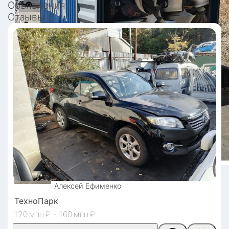
Объявления
Отзывы
Алексей
Ефименко
ТехноПарк
120
₽
-
160
₽