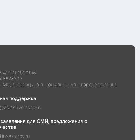
314290111900105
108673205
с:
МО, Люберцы, р.п. Томилино, ул. Твардовского д.5
ская поддержка
@poiskinvestorov.ru
 заявления для СМИ, предложения о
честве
kinvestorov.ru