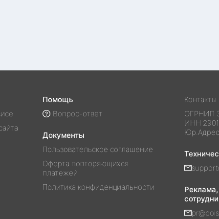
Помощь
Контакты
висе
Вопрос-ответ
ОГРНИП
ИНН
290
сайта
Юр.Адре
Документы
Пользовательское соглашение
Техниче
Оферта повторяющихся
support
платежей
Политика конфиденциальности
Реклама,
сотрудни
pr@pois