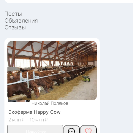
Посты
Объявления
Отзывы
Николай
Поляков
Экоферма Happy Cow
2
₽
-
10
₽