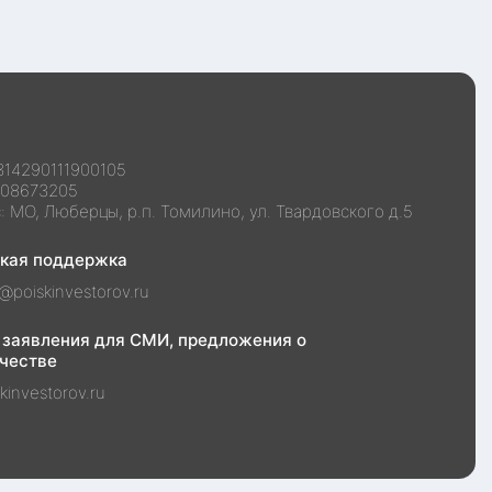
314290111900105
108673205
с:
МО, Люберцы, р.п. Томилино, ул. Твардовского д.5
ская поддержка
@poiskinvestorov.ru
 заявления для СМИ, предложения о
честве
kinvestorov.ru