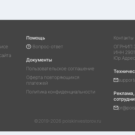
Помощь
Контакты
висе
Вопрос-ответ
ОГРНИП
ИНН
290
сайта
Юр.Адре
Документы
Пользовательское соглашение
Техниче
Оферта повторяющихся
support
платежей
Политика конфиденциальности
Реклама,
сотрудни
pr@pois
©2019-
2026
poiskinvestorov.ru